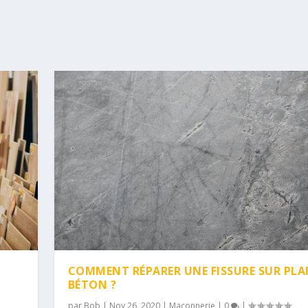
COMMENT RÉPARER UNE FISSURE SUR PL
BÉTON ?
par
Bob
|
Nov 26, 2020
|
Maçonnerie
|
0
|