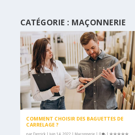
CATÉGORIE :
MAÇONNERIE
COMMENT CHOISIR DES BAGUETTES DE
CARRELAGE ?
par
Derrick
|
Juin 14, 2022
|
Maçonnerie
|
0
|