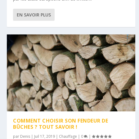
EN SAVOIR PLUS
COMMENT CHOISIR SON FENDEUR DE
BÛCHES ? TOUT SAVOIR !
par
Denis
|
Juil 17, 2019
|
Chauffage
|
0
|