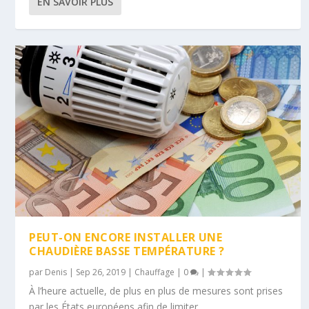
EN SAVOIR PLUS
PEUT-ON ENCORE INSTALLER UNE
CHAUDIÈRE BASSE TEMPÉRATURE ?
par
Denis
|
Sep 26, 2019
|
Chauffage
|
0
|
À l’heure actuelle, de plus en plus de mesures sont prises
par les États européens afin de limiter...