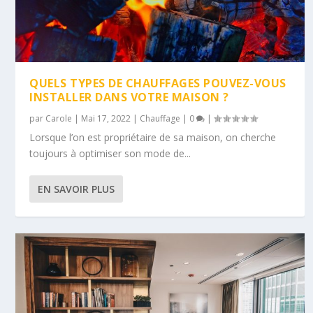
QUELS TYPES DE CHAUFFAGES POUVEZ-VOUS
INSTALLER DANS VOTRE MAISON ?
par
Carole
|
Mai 17, 2022
|
Chauffage
|
0
|
Lorsque l’on est propriétaire de sa maison, on cherche
toujours à optimiser son mode de...
EN SAVOIR PLUS