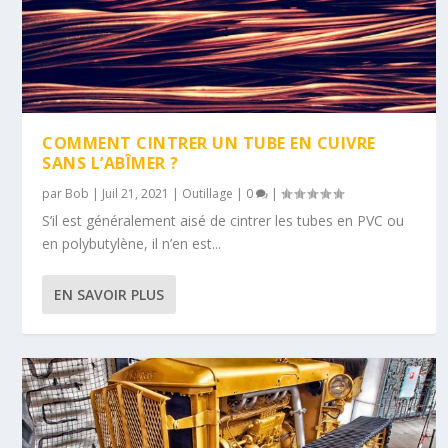
COMMENT CINTRER UN TUBE EN CUIVRE
SANS L’ABÎMER ?
par
Bob
|
Juil 21, 2021
|
Outillage
|
0
|
S’il est généralement aisé de cintrer les tubes en PVC ou
en polybutylène, il n’en est...
EN SAVOIR PLUS