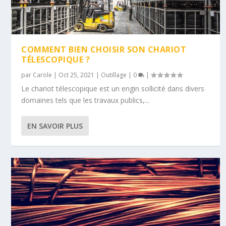
COMMENT BIEN CHOISIR SON CHARIOT
TÉLESCOPIQUE ?
par
Carole
|
Oct 25, 2021
|
Outillage
|
0
|
Le chariot télescopique est un engin sollicité dans divers
domaines tels que les travaux publics,...
EN SAVOIR PLUS