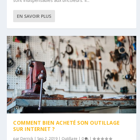
sont indispensables aux bricoleurs. Il...
EN SAVOIR PLUS
COMMENT BIEN ACHETÉ SON OUTILLAGE
SUR INTERNET ?
par
Derrick
|
Sep 2, 2019
|
Outillage
|
0
|