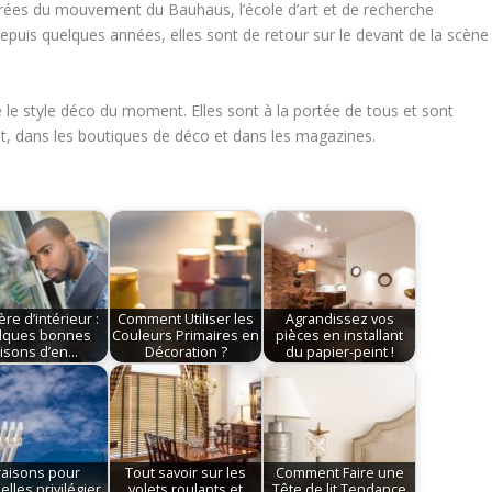
pirées du mouvement du Bauhaus, l’école d’art et de recherche
epuis quelques années, elles sont de retour sur le devant de la scène
le style déco du moment. Elles sont à la portée de tous et sont
out, dans les boutiques de déco et dans les magazines.
ère d’intérieur :
Comment Utiliser les
Agrandissez vos
lques bonnes
Couleurs Primaires en
pièces en installant
aisons d’en…
Décoration ?
du papier-peint !
raisons pour
Tout savoir sur les
Comment Faire une
elles privilégier
volets roulants et
Tête de lit Tendance