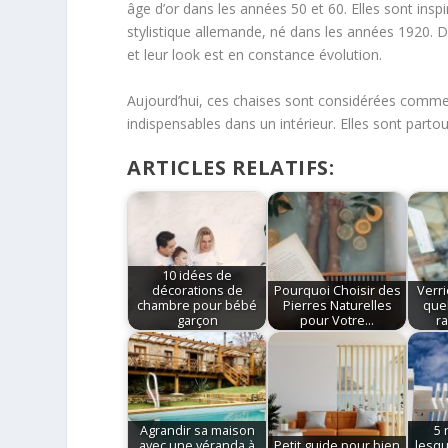
âge d’or dans les années 50 et 60. Elles sont ins
stylistique allemande, né dans les années 1920. D
et leur look est en constance évolution.
Aujourd’hui, ces chaises sont considérées comme 
indispensables dans un intérieur. Elles sont part
ARTICLES RELATIFS:
10 idées de
décorations de
Pourquoi Choisir des
Verri
chambre pour bébé
Pierres Naturelles
que
garçon
pour Votre…
r
Agrandir sa maison
5 
avec une véranda à
Petit guide pour bien
lesqu