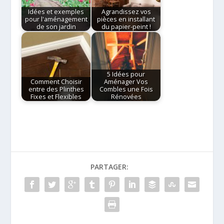
Idées et exemples
Agrandissez vos
pour l'aménagement
pièces en installant
de son jardin
du papier-peint !
5 Idées pour
Comment Choisir
Aménager Vos
entre des Plinthes
Combles une Fois
Fixes et Flexibles
Rénovées
PARTAGER: