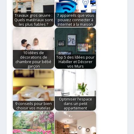
Travaux gros œuvre :
7 appareils que vous
Quels matériaux sont
pouvez connecter à
les plus fiables ?
Internet à la maison
10 idées de
décorations de
Top 5 des Idées pour
chambre pour bébé
Habiller et Décorer
garçon
vos Murs
Optimiser l’espace
9 conseils pour bien
dans un petit
choisir vos matelas
appartement