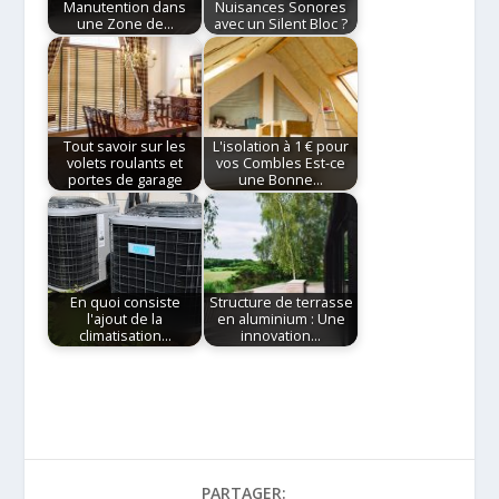
Manutention dans
Nuisances Sonores
une Zone de…
avec un Silent Bloc ?
Tout savoir sur les
L'isolation à 1 € pour
volets roulants et
vos Combles Est-ce
portes de garage
une Bonne…
En quoi consiste
Structure de terrasse
l'ajout de la
en aluminium : Une
climatisation…
innovation…
PARTAGER: