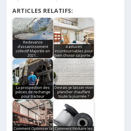
ARTICLES RELATIFS:
Redevance
d’assainissement
4 astuces
collectif Majorée en
incontournables pour
2021…
bien choisir sa porte…
La prospection des
Devrais-je laisser mon
pièces de rechange
plancher chauffant
pour tracteur
toute la journée ?
Comment Optimiser la
Comment Réduire les