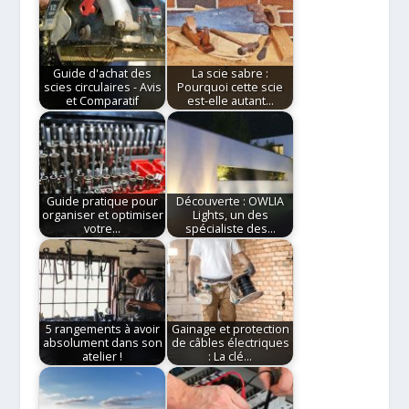
Guide d'achat des
La scie sabre :
scies circulaires - Avis
Pourquoi cette scie
et Comparatif
est-elle autant…
Guide pratique pour
Découverte : OWLIA
organiser et optimiser
Lights, un des
votre…
spécialiste des…
5 rangements à avoir
Gainage et protection
absolument dans son
de câbles électriques
atelier !
: La clé…