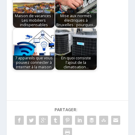
Maison de vacances :
Mise aux normes
Les mobiliers
électriques à
indispensables
Bruxelles : pourquoi…
7 appareils que vous
En quoi consiste
pouvez connecter à
l'ajout de la
Internet à la maison
climatisation…
PARTAGER: