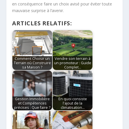
en conséquence faire un choix avisé pour éviter toute
mauvaise surprise à l’avenir.
ARTICLES RELATIFS:
Comment Choisir un
Vendre son terrain à
Terrain où Construire
un promoteur : Guide
sa Maison ?
Complet…
Gestion Immobilière
En quoi consiste
et Compétences
l'ajout de la
précises : Que faire ?
climatisation…