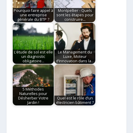
Pourquoi faire appel à
Montpellier - Quels
une entreprise
sont les étapes pour
générale du BTP ?
construire…
L’étude de sol est elle
Le Management du
un diagnostic
Luxe, Moteur
obligatoire…
d’Innovation dans la…
5 Méthodes
Naturelles pour
Désherber Votre
Quel est le rôle d’un
Jardin !
électricien bâtiment ?