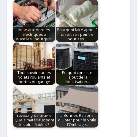
Mise aux normes
Pourquoi faire appel à
électriques à
un artisan peintre
Bruxelles : pourquoi…
pour ses…
Tout savoir sur les
En quoi consiste
volets roulants et
l'ajout de la
portes de garage
climatisation…
Travaux gros œuvre :
5 Bonnes Raisons
Quels matériaux sont
d'Opter pour le Voile
les plus fiables ?
d'Ombrage…