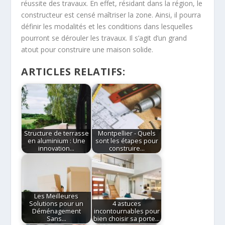
réussite des travaux. En effet, résidant dans la région, le
constructeur est censé maîtriser la zone. Ainsi, il pourra
définir les modalités et les conditions dans lesquelles
pourront se dérouler les travaux. Il s’agit d’un grand
atout pour construire une maison solide.
ARTICLES RELATIFS:
Structure de terrasse
Montpellier - Quels
en aluminium : Une
sont les étapes pour
innovation…
construire…
Les Meilleures
Solutions pour un
4 astuces
Déménagement
incontournables pour
Sans…
bien choisir sa porte…