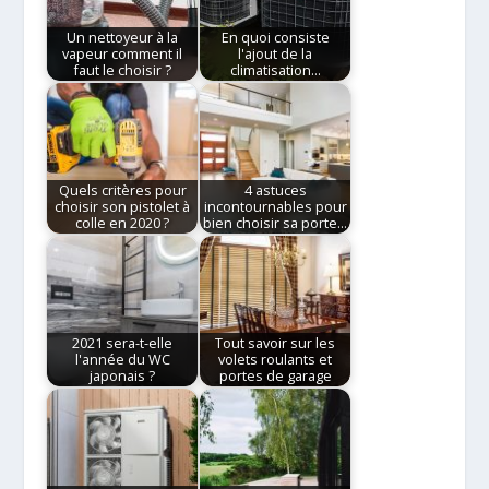
Un nettoyeur à la
En quoi consiste
vapeur comment il
l'ajout de la
faut le choisir ?
climatisation…
Quels critères pour
4 astuces
choisir son pistolet à
incontournables pour
colle en 2020 ?
bien choisir sa porte…
2021 sera-t-elle
Tout savoir sur les
l'année du WC
volets roulants et
japonais ?
portes de garage