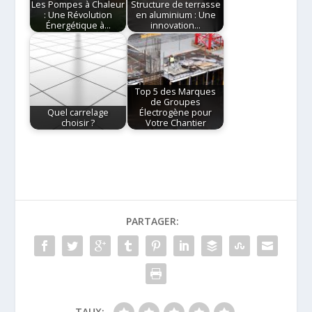
Les Pompes à Chaleur
Structure de terrasse
: Une Révolution
en aluminium : Une
Énergétique à…
innovation…
Top 5 des Marques
de Groupes
Quel carrelage
Électrogène pour
choisir ?
Votre Chantier
PARTAGER:
TAUX: