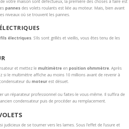
de votre maison sont défectueux, la première des choses à faire est
des
pannes
des volets roulants est liée au moteur. Mais, bien avant
r les niveaux où se trouvent les pannes.
 ÉLECTRIQUES
s
fils électriques
. S’ils sont grillés et vieillis, vous êtes tenu de les
UR
nsateur et mettez le
multimètre
en
position ohmmètre
. Après
ez si le multimètre affiche au moins 10 millions avant de revenir à
le condensateur du
moteur
est désuet.
r un réparateur professionnel ou faites-le vous-même. Il suffira de
 l’ancien condensateur puis de procéder au remplacement.
VOLETS
i judicieux de se tourner vers les lames. Sous l’effet de l’usure et