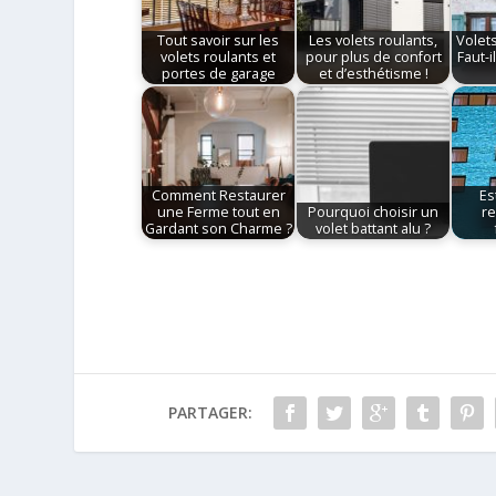
Tout savoir sur les
Les volets roulants,
Volets
volets roulants et
pour plus de confort
Faut-i
portes de garage
et d’esthétisme !
Comment Restaurer
Es
une Ferme tout en
Pourquoi choisir un
re
Gardant son Charme ?
volet battant alu ?
PARTAGER: