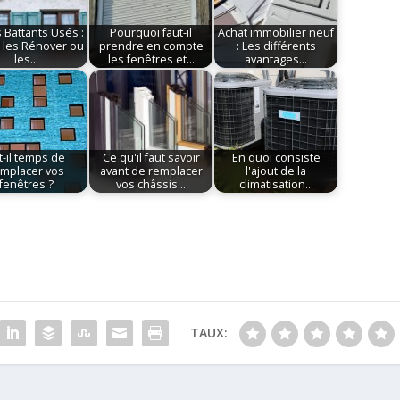
 Battants Usés :
Pourquoi faut-il
Achat immobilier neuf
l les Rénover ou
prendre en compte
: Les différents
les…
les fenêtres et…
avantages…
t-il temps de
Ce qu'il faut savoir
En quoi consiste
mplacer vos
avant de remplacer
l'ajout de la
fenêtres ?
vos châssis…
climatisation…
TAUX: