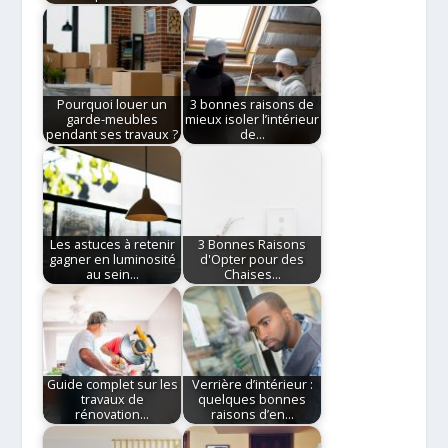
Pourquoi louer un
3 bonnes raisons de
garde-meubles
mieux isoler l’intérieur
pendant ses travaux ?
de…
Les astuces à retenir
3 Bonnes Raisons
gagner en luminosité
d'Opter pour des
au sein…
Chaises…
Guide complet sur les
Verrière d’intérieur :
travaux de
quelques bonnes
rénovation…
raisons d’en…