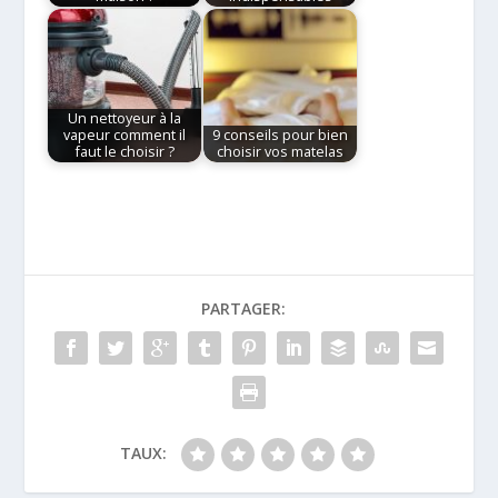
Un nettoyeur à la
vapeur comment il
9 conseils pour bien
faut le choisir ?
choisir vos matelas
PARTAGER:
TAUX: