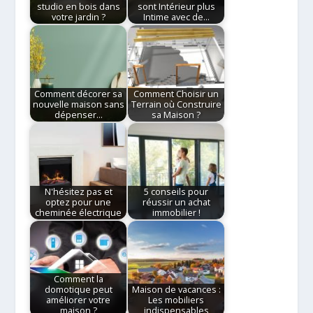
studio en bois dans
sont Intérieur plus
votre jardin ?
Intime avec de…
Comment décorer sa
Comment Choisir un
nouvelle maison sans
Terrain où Construire
dépenser…
sa Maison ?
N'hésitez pas et
5 conseils pour
optez pour une
réussir un achat
cheminée électrique
immobilier !
Comment la
domotique peut
Maison de vacances :
améliorer votre
Les mobiliers
maison ?
indispensables