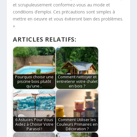
et scrupuleusement conformez-vous au mode et
conditions d’emploi. Ces précautions sont simples à
mettre en oeuvre et vous éviteront bien des problèmes.
»
ARTICLES RELATIFS:
Pourquoi choisir une
Comment nettoyer et
piscine bois plutôt
entretenir votre chalet
qu'une…
en bois ?
6 Astuces Pour Vous
Comment Utiliser les
Aidez à Choisir Votre
Couleurs Primaires en
Parasol !
Décoration ?