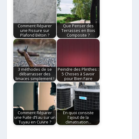
Comment Réparer
Que Penser des
une Fissure sur
Terrasses en Bois
Plafond Béton ?
Composite ?
3 méthodes de se
Peindre des Plinthes :
débarrasser des
5 Choses à Savoir
limaces simplement !
pour Bien Faire
Comment Réparer
En quoi consiste
une Fuite d’Eau sur un
l'ajout de la
Tuyau en Cuivre ?
climatisation…