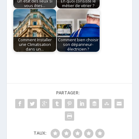
un état des lieux si
En quoi consiste le
vous êtes…
métier de vitrier ?
Comment Installer
Comment bien choisir
une Climatisation
son dépanneur-
dans un…
électricien ?
PARTAGER:
TAUX: