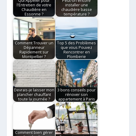
Qui Appeler pour
Peut-on encore
l'Entretien de votre
installer une
Chaudière en
chaudière basse
Essonne ?
température ?
Comment Trouver un
Top 5 des Problèmes
Dépanneur
que vous Pouvez
Rapidement sur
Rencontrer en
Montpellier ?
Plomberie
Devrais-je laisser mon
3 bons conseils pour
plancher chauffant
rénover son
toute la journée ?
appartement à Paris
Comment bien gérer