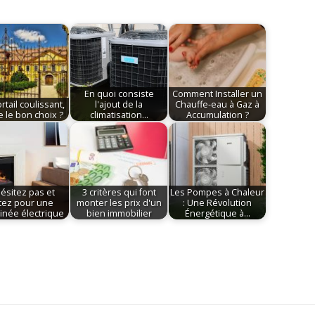
En quoi consiste
Comment Installer un
rtail coulissant,
l'ajout de la
Chauffe-eau à Gaz à
e le bon choix ?
climatisation…
Accumulation ?
ésitez pas et
3 critères qui font
Les Pompes à Chaleur
tez pour une
monter les prix d'un
: Une Révolution
née électrique
bien immobilier
Énergétique à…