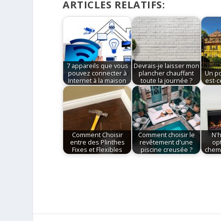
ARTICLES RELATIFS:
7 appareils que vous
Devrais-je laisser mon
pouvez connecter à
plancher chauffant
Un po
Internet à la maison
toute la journée ?
est-c
Comment Choisir
Comment choisir le
N'h
entre des Plinthes
revêtement d'une
op
Fixes et Flexibles
piscine creusée ?
chemi