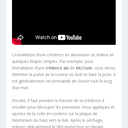
L’installation d’une crédence en aluminium se réalise en
quelques étapes simples. Par exemple, pour
l’installation d’une
crédence alu
de
McCover
, vous devez
délimiter la partie de la cuisine où doit se faire la pose. Il
est généralement recommandé de choisir tout le long
d’un mur.
Ensuite, il faut prendre la mesure de la crédence à
installer pour découper les panneaux. Vous appliquez et
ajustez de la colle en cordons sur la plaque de
l’aluminium du haut vers le bas. Après le séchage,
enlevez délicatement le film protecteur en faisant