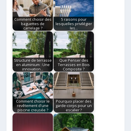
Comment choisir des
5 raisons pour
baguettes de
lesquelles privilégier
carrelage ?
les…
Structure de terrasse
Que Penser des
en aluminium : Une
Terrasses en Bois
innovation…
Composite ?
Comment choisir le
Pourquoi placer des
revêtement d'une
garde-corps pour un
piscine creusée ?
escalier ?