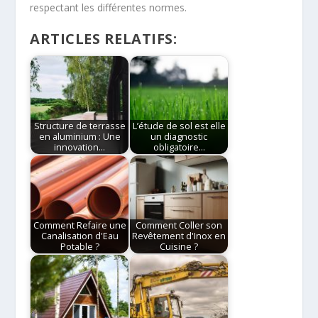
respectant les différentes normes.
ARTICLES RELATIFS:
Structure de terrasse
L’étude de sol est elle
en aluminium : Une
un diagnostic
innovation…
obligatoire…
Comment Refaire une
Comment Coller son
Canalisation d'Eau
Revêtement d'Inox en
Potable ?
Cuisine ?