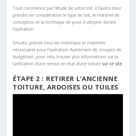
Tout commence par l’étude de votre toit. Il faudra donc
prendre en considération le type de toit, le matériel de
conception et la technique de pose à adopter durant
l’opération.
Ensuite, prévoir tous les matériaux et matériels
nécessaires pour l’opération. Autrement dit, essayez de
budgétiser, pour cela, trouver plus informations sur la
tarification d’une remise en état d’une toiture
sur ce site
.
ÉTAPE 2 : RETIRER L’ANCIENNE
TOITURE, ARDOISES OU TUILES