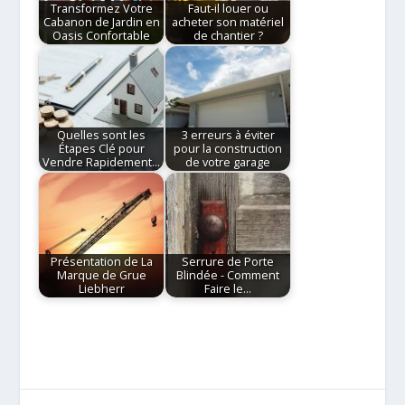
Transformez Votre
Faut-il louer ou
Cabanon de Jardin en
acheter son matériel
Oasis Confortable
de chantier ?
Quelles sont les
3 erreurs à éviter
Étapes Clé pour
pour la construction
Vendre Rapidement…
de votre garage
Présentation de La
Serrure de Porte
Marque de Grue
Blindée - Comment
Liebherr
Faire le…