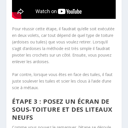
Pour réussir cette étape, il faudrait qu’elle soit exécutée
en deux volets, car tout dépend de quel type de toiture
(ardoises ou tuiles) que vous voulez retirer. Lorsqu’il
s’agit d’ardoises la méthode est très simple il faudrait
pivoter les crochets sur un côté. Ensuite, vous pouvez
enlever les ardoises.
Par contre, lorsque vous êtes en face des tuiles, il faut
juste soulever les tuiles et scier les clous à l’aide d’une
scie à métaux.
ÉTAPE 3 : POSEZ UN ÉCRAN DE
SOUS-TOITURE ET DES LITEAUX
NEUFS
Comme vous pouvez le remarquer, l’étape se déroule