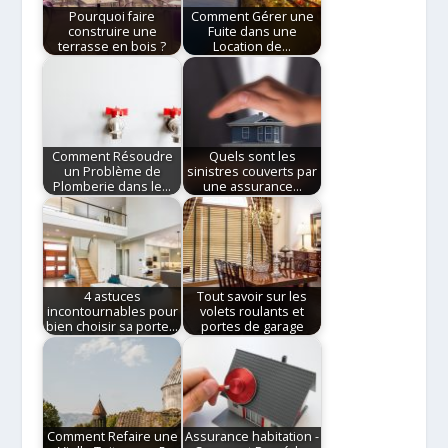
Pourquoi faire
Comment Gérer une
construire une
Fuite dans une
terrasse en bois ?
Location de…
Comment Résoudre
Quels sont les
un Problème de
sinistres couverts par
Plomberie dans le…
une assurance…
4 astuces
Tout savoir sur les
incontournables pour
volets roulants et
bien choisir sa porte…
portes de garage
Comment Refaire une
Assurance habitation -