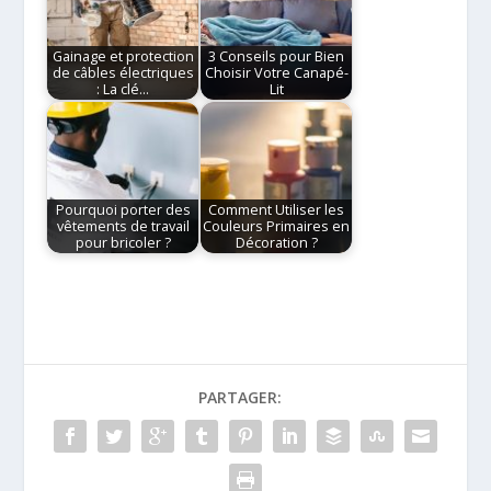
Gainage et protection
3 Conseils pour Bien
de câbles électriques
Choisir Votre Canapé-
: La clé…
Lit
Pourquoi porter des
Comment Utiliser les
vêtements de travail
Couleurs Primaires en
pour bricoler ?
Décoration ?
PARTAGER: