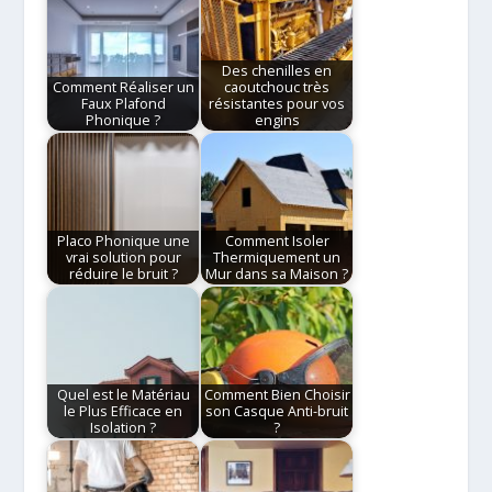
Des chenilles en
Comment Réaliser un
caoutchouc très
Faux Plafond
résistantes pour vos
Phonique ?
engins
Placo Phonique une
Comment Isoler
vrai solution pour
Thermiquement un
réduire le bruit ?
Mur dans sa Maison ?
Quel est le Matériau
Comment Bien Choisir
le Plus Efficace en
son Casque Anti-bruit
Isolation ?
?