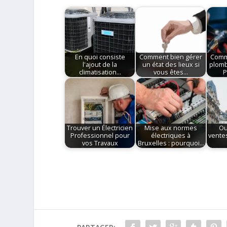
En quoi consiste
Comment bien gérer
Comm
l'ajout de la
un état des lieux si
plomb
climatisation…
vous êtes…
P
Trouver un Électricien
Mise aux normes
Ou
Professionnel pour
électriques à
vente
vos Travaux
Bruxelles : pourquoi…