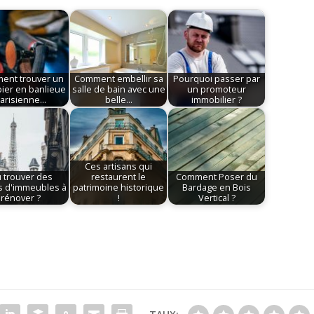
ent trouver un
Comment embellir sa
Pourquoi passer par
ier en banlieue
salle de bain avec une
un promoteur
arisienne…
belle…
immobilier ?
Ces artisans qui
 trouver des
restaurent le
Comment Poser du
s d'immeubles à
patrimoine historique
Bardage en Bois
rénover ?
!
Vertical ?