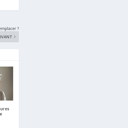
Remplacer ?
IVANT
sures
e