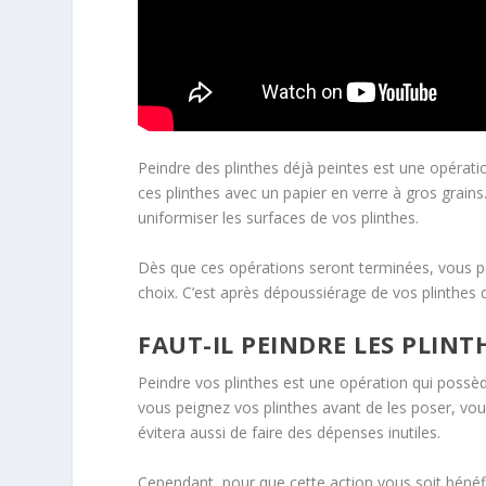
Peindre des plinthes déjà peintes est une opérati
ces plinthes avec un papier en verre à gros grains.
uniformiser les surfaces de vos plinthes.
Dès que ces opérations seront terminées, vous pou
choix. C’est après dépoussiérage de vos plinthes 
FAUT-IL PEINDRE LES PLINT
Peindre vos plinthes est une opération qui possède
vous peignez vos plinthes avant de les poser, vous 
évitera aussi de faire des dépenses inutiles.
Cependant, pour que cette action vous soit bénéfi