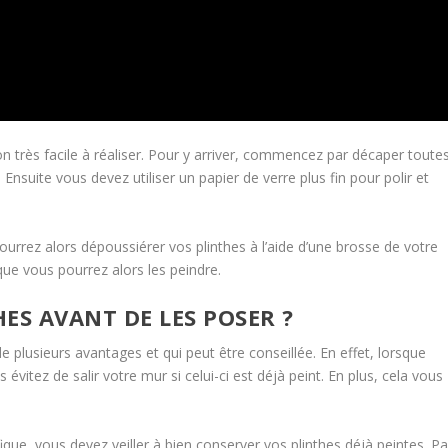
on très facile à réaliser. Pour y arriver, commencez par décaper toute
 Ensuite vous devez utiliser un papier de verre plus fin pour polir et
rrez alors dépoussiérer vos plinthes à l’aide d’une brosse de votre
que vous pourrez alors les peindre.
HES AVANT DE LES POSER ?
 plusieurs avantages et qui peut être conseillée. En effet, lorsque
évitez de salir votre mur si celui-ci est déjà peint. En plus, cela vous
que, vous devez veiller à bien conserver vos plinthes déjà peintes. Pa