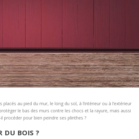
placés au pied du mur, le long du sol, à l’intérieur ou à l’extérieur
protéger le bas des murs contre les chocs et la rayure, mais aussi
-il procéder pour bien peindre ses plinthes ?
 DU BOIS ?