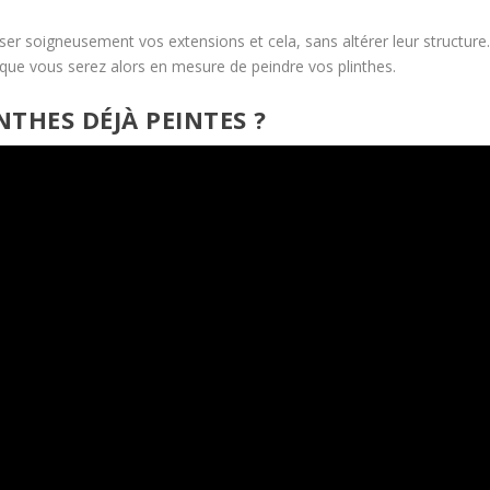
ser soigneusement vos extensions et cela, sans altérer leur structure
 que vous serez alors en mesure de peindre vos plinthes.
THES DÉJÀ PEINTES ?