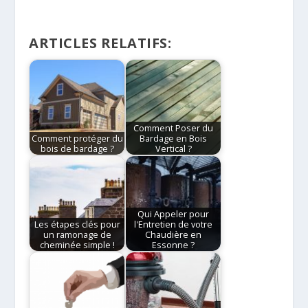
ARTICLES RELATIFS:
Comment Poser du
Comment protéger du
Bardage en Bois
bois de bardage ?
Vertical ?
Qui Appeler pour
Les étapes clés pour
l'Entretien de votre
un ramonage de
Chaudière en
cheminée simple !
Essonne ?