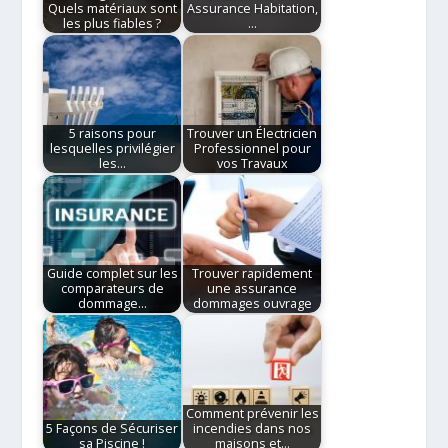
Quels matériaux sont
Assurance Habitation,
les plus fiables ?
…
5 raisons pour
Trouver un Électricien
lesquelles privilégier
Professionnel pour
les…
vos Travaux
Guide complet sur les
Trouver rapidement
comparateurs de
une assurance
dommage…
dommages ouvrage
Comment prévenir les
5 Façons de Sécuriser
incendies dans nos
sa Piscine !
maisons et…