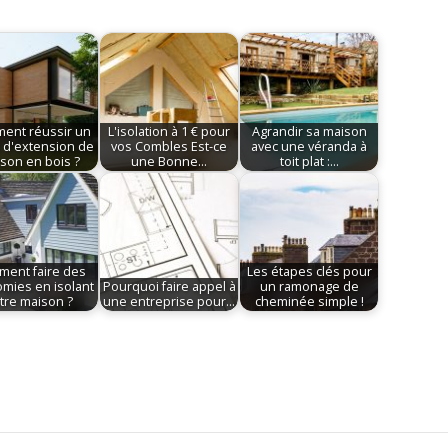
ent réussir un
L'isolation à 1 € pour
Agrandir sa maison
t d'extension de
vos Combles Est-ce
avec une véranda à
son en bois ?
une Bonne…
toit plat :…
ent faire des
Les étapes clés pour
mies en isolant
Pourquoi faire appel à
un ramonage de
tre maison ?
une entreprise pour…
cheminée simple !