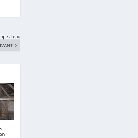
ompe à eau
IVANT
ls
ion