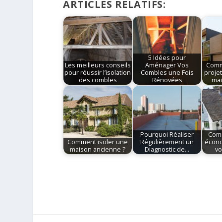
ARTICLES RELATIFS:
5 Idées pour
Les meilleurs conseils
Aménager Vos
Comm
pour réussir l’isolation
Combles une Fois
proje
des combles
Rénovées
mai
Pourquoi Réaliser
Comm
Comment isoler une
Régulièrement un
écono
maison ancienne ?
Diagnostic de…
vo