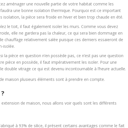
uhaitez aménager une nouvelle partie de votre habitat comme les
 faudra une bonne isolation thermique. Pourquoi est-ce important
s isolation, la pièce sera froide en hiver et bien trop chaude en été.
isolez le toit, il faut également isoler les murs. Comme vous devez
froide, elle ne gardera pas la chaleur, ce qui sera bien dommage en
de chauffage relativement salée puisque ces derniers essaieront de
n-isolée.
 si la pièce en question n’en possède pas, ce n’est pas une question
e pièce en possède, il faut impérativement les isoler. Pour une
e double vitrage ce qui est devenu incontournable à l’heure actuelle.
n de maison plusieurs éléments sont à prendre en compte.
 ?
xtension de maison, nous allons voir quels sont les différents
. Fabriqué à 93% de silice, il présent certains avantages comme le fait