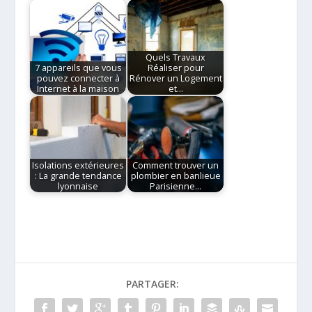
Quels Travaux
7 appareils que vous
Réaliser pour
pouvez connecter à
Rénover un Logement
Internet à la maison
et…
Isolations extérieures
Comment trouver un
: La grande tendance
plombier en banlieue
lyonnaise
Parisienne…
PARTAGER: