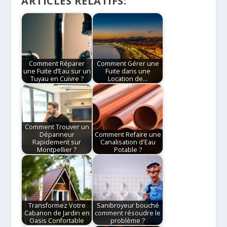
ARTICLES RELATIFS:
Comment Réparer
Comment Gérer une
une Fuite d’Eau sur un
Fuite dans une
Tuyau en Cuivre ?
Location de…
Comment Trouver un
Dépanneur
Comment Refaire une
Rapidement sur
Canalisation d'Eau
Montpellier ?
Potable ?
Transformez Votre
Sanibroyeur bouché
Cabanon de Jardin en
comment résoudre le
Oasis Confortable
problème ?