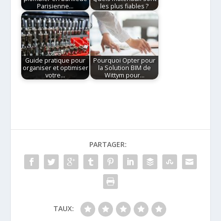
Parisienne…
les plus fiables ?
Guide pratique pour
Pourquoi Opter pour
organiser et optimiser
la Solution BIM de
votre…
Wittym pour…
PARTAGER:
TAUX: