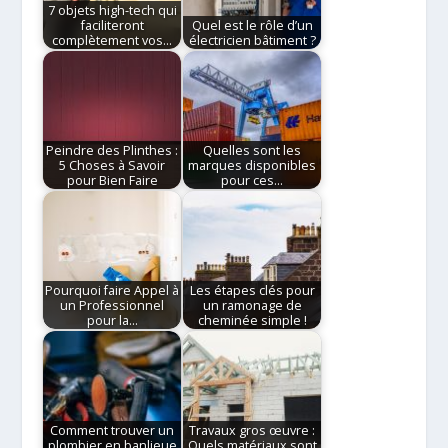
7 objets high-tech qui
faciliteront
Quel est le rôle d’un
complètement vos…
électricien bâtiment ?
Peindre des Plinthes :
Quelles sont les
5 Choses à Savoir
marques disponibles
pour Bien Faire
pour ces…
Pourquoi faire Appel à
Les étapes clés pour
un Professionnel
un ramonage de
pour la…
cheminée simple !
Comment trouver un
Travaux gros œuvre :
plombier en banlieue
Quels matériaux sont