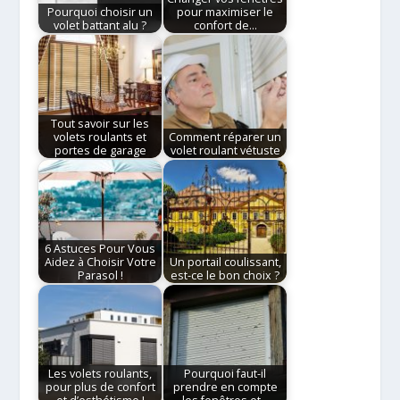
Pourquoi choisir un
pour maximiser le
volet battant alu ?
confort de…
Tout savoir sur les
volets roulants et
Comment réparer un
portes de garage
volet roulant vétuste
6 Astuces Pour Vous
Aidez à Choisir Votre
Un portail coulissant,
Parasol !
est-ce le bon choix ?
Les volets roulants,
Pourquoi faut-il
pour plus de confort
prendre en compte