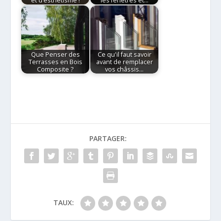
et d’esthétisme !
les fenêtres et…
Que Penser des
Ce qu'il faut savoir
Terrasses en Bois
avant de remplacer
Composite ?
vos châssis…
PARTAGER:
TAUX: