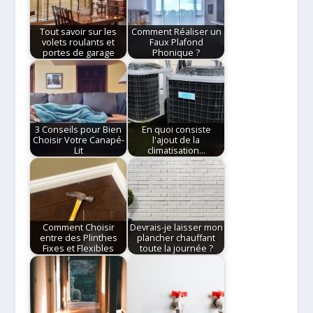
Tout savoir sur les
Comment Réaliser un
volets roulants et
Faux Plafond
portes de garage
Phonique ?
3 Conseils pour Bien
En quoi consiste
Choisir Votre Canapé-
l'ajout de la
Lit
climatisation…
Comment Choisir
Devrais-je laisser mon
entre des Plinthes
plancher chauffant
Fixes et Flexibles
toute la journée ?