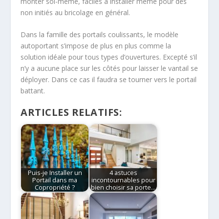
monter soi-même, faciles à installer même pour des
non initiés au bricolage en général.
Dans la famille des portails coulissants, le modèle
autoportant s’impose de plus en plus comme la
solution idéale pour tous types d’ouvertures. Excepté s’il
n’y a aucune place sur les côtés pour laisser le vantail se
déployer. Dans ce cas il faudra se tourner vers le portail
battant.
ARTICLES RELATIFS:
Puis-je Installer un
4 astuces
Portail dans ma
incontournables pour
Copropriété ?
bien choisir sa porte…