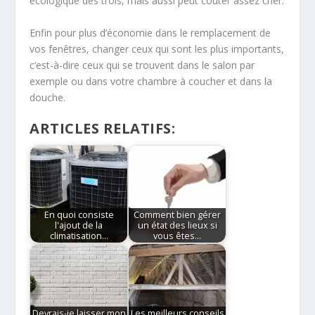
écologique des trois, mais aussi peut coûter assez cher.
Enfin pour plus d’économie dans le remplacement de
vos fenêtres, changer ceux qui sont les plus importants,
c’est-à-dire ceux qui se trouvent dans le salon par
exemple ou dans votre chambre à coucher et dans la
douche.
ARTICLES RELATIFS:
En quoi consiste
Comment bien gérer
l'ajout de la
un état des lieux si
climatisation…
vous êtes…
Devrais-je laisser mon
Les meilleurs conseils