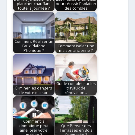
plancher chauffant
pour réussir l’isolation
toute la journée ?
des combles
Comment Réaliser un
Faux Plafond
Comment isoler une
Phonique ?
maison ancienne ?
Guide complet sur les
Éliminer les dangers
travaux de
de votre maison
rénovation…
Comment la
domotique peut
Que Penser des
améliorer votre
Terrasses en Bois
maison ?
Composite ?