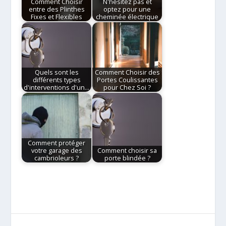
Comment Choisir
N'hésitez pas et
entre des Plinthes
optez pour une
Fixes et Flexibles
cheminée électrique
Quels sont les
Comment Choisir des
différents types
Portes Coulissantes
d'interventions d'un…
pour Chez Soi ?
Comment protéger
votre garage des
Comment choisir sa
cambrioleurs ?
porte blindée ?