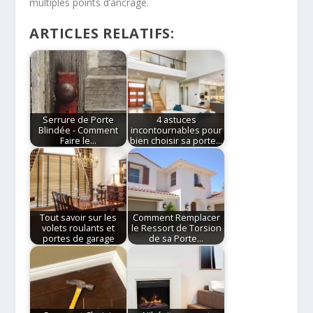
multiples points d’ancrage.
ARTICLES RELATIFS:
Serrure de Porte
4 astuces
Blindée - Comment
incontournables pour
Faire le…
bien choisir sa porte…
Tout savoir sur les
Comment Remplacer
volets roulants et
le Ressort de Torsion
portes de garage
de sa Porte…