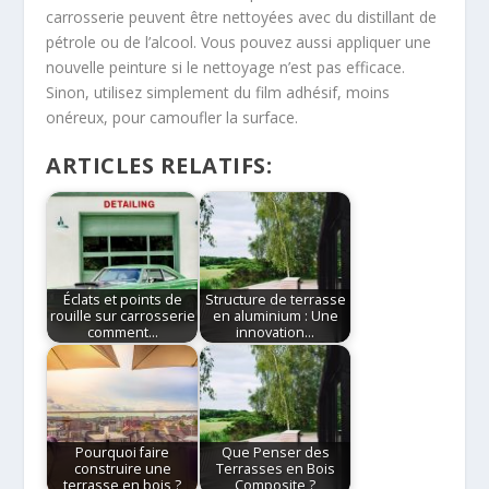
carrosserie peuvent être nettoyées avec du distillant de
pétrole ou de l’alcool. Vous pouvez aussi appliquer une
nouvelle peinture si le nettoyage n’est pas efficace.
Sinon, utilisez simplement du film adhésif, moins
onéreux, pour camoufler la surface.
ARTICLES RELATIFS:
Éclats et points de
Structure de terrasse
rouille sur carrosserie
en aluminium : Une
comment…
innovation…
Pourquoi faire
Que Penser des
construire une
Terrasses en Bois
terrasse en bois ?
Composite ?