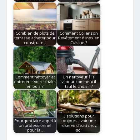
Combien de plots de
Comment Coller son
terrasse acheter pour
Revêtement d'Inox en
construire…
Cuisine ?
Comment nettoyer et
Un nettoyeur à la
entretenir votre chalet
vapeur comment il
en bois ?
faut le choisir ?
3 solutions pour
Pourquoi faire appel à
toujours avoir une
un professionnel
réserve d'eau chez
pour la…
soi