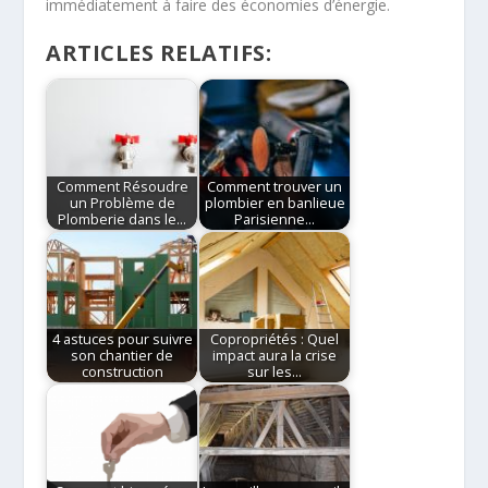
immédiatement à faire des économies d’énergie.
ARTICLES RELATIFS:
Comment Résoudre
Comment trouver un
un Problème de
plombier en banlieue
Plomberie dans le…
Parisienne…
4 astuces pour suivre
Copropriétés : Quel
son chantier de
impact aura la crise
construction
sur les…