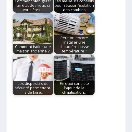
Comment bien gérer
Les meilleurs conseils
un état des lieux si
pour réussir l’isolation
vous êtes…
des combles
Peut-on encore
installer une
Comment isoler une
chaudière basse
maison ancienne ?
température ?
Les dispositifs de
En quoi consiste
sécurité permettent-
l'ajout de la
ils de faire…
climatisation…