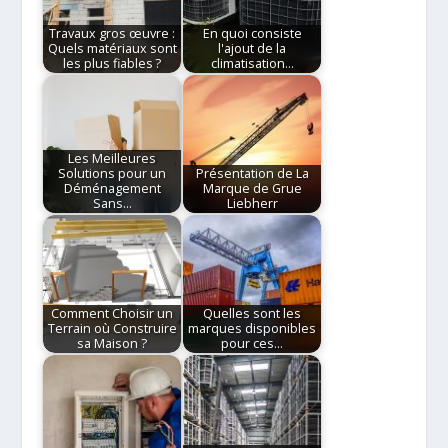
Travaux gros œuvre :
En quoi consiste
Quels matériaux sont
l'ajout de la
les plus fiables ?
climatisation…
Les Meilleures
Solutions pour un
Présentation de La
Déménagement
Marque de Grue
Sans…
Liebherr
Comment Choisir un
Quelles sont les
Terrain où Construire
marques disponibles
sa Maison ?
pour ces…