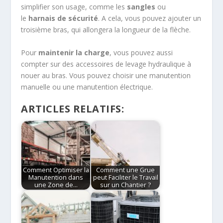
simplifier son usage, comme les
sangles
ou
le
harnais de sécurité
. A cela, vous pouvez ajouter un
troisième bras, qui allongera la longueur de la flèche.
Pour
maintenir la charge
, vous pouvez aussi
compter sur des accessoires de levage hydraulique à
nouer au bras. Vous pouvez choisir une manutention
manuelle ou une manutention électrique.
ARTICLES RELATIFS:
Comment Optimiser la
Comment une Grue
Manutention dans
peut Faciliter le Travail
une Zone de…
sur un Chantier ?