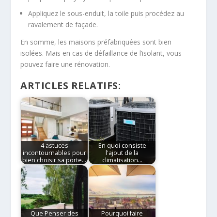
Appliquez le sous-enduit, la toile puis procédez au
ravalement de façade.
En somme, les maisons préfabriquées sont bien
isolées. Mais en cas de défaillance de l’isolant, vous
pouvez faire une rénovation.
ARTICLES RELATIFS:
4 astuces
En quoi consiste
incontournables pour
l'ajout de la
bien choisir sa porte…
climatisation…
Que Penser des
Pourquoi faire