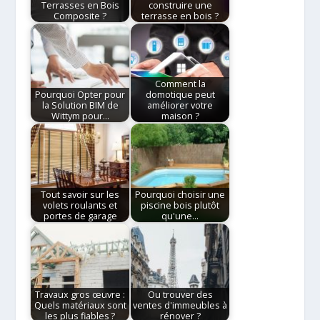
Terrasses en Bois
construire une
Composite ?
terrasse en bois ?
Comment la
Pourquoi Opter pour
domotique peut
la Solution BIM de
améliorer votre
Wittym pour…
maison ?
Tout savoir sur les
Pourquoi choisir une
volets roulants et
piscine bois plutôt
portes de garage
qu'une…
Travaux gros œuvre :
Ou trouver des
Quels matériaux sont
ventes d'immeubles à
les plus fiables ?
rénover ?