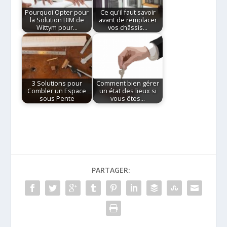
Pourquoi Opter pour
Ce qu'il faut savoir
la Solution BIM de
avant de remplacer
Wittym pour…
vos châssis…
3 Solutions pour
Comment bien gérer
Combler un Espace
un état des lieux si
sous Pente
vous êtes…
PARTAGER: