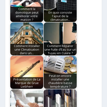
Comment la
domotique peut
En quoi consiste
améliorer votre
l'ajout de la
maison ?
climatisation…
Comment Installer
Comment Réparer
une Climatisation
une Fuite d’Eau sur un
dans un…
Tuyau en Cuivre ?
Peut-on encore
Présentation de La
installer une
Marque de Grue
chaudière basse
Liebherr
température ?