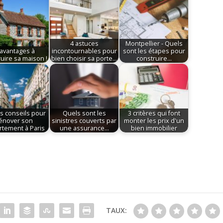
4 astuces
Montpellier - Quels
 avantages à
incontournables pour
sont les étapes pour
uire sa maison !
bien choisir sa porte…
construire…
s conseils pour
Quels sont les
3 critères qui font
énover son
sinistres couverts par
monter les prix d'un
rtement à Paris
une assurance…
bien immobilier
TAUX: