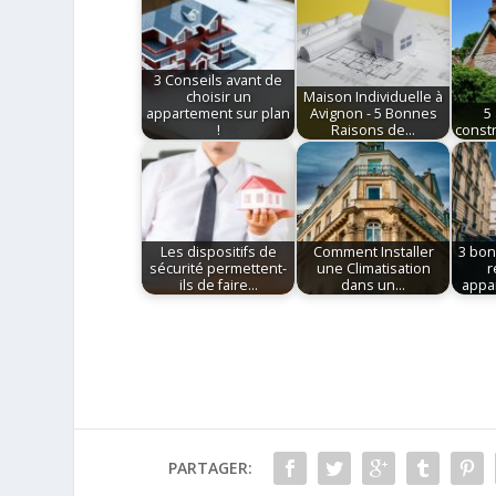
3 Conseils avant de
choisir un
Maison Individuelle à
appartement sur plan
Avignon - 5 Bonnes
5
!
Raisons de…
constr
Les dispositifs de
Comment Installer
3 bon
sécurité permettent-
une Climatisation
r
ils de faire…
dans un…
appa
PARTAGER: