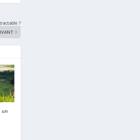
ractable ?
IVANT
à un