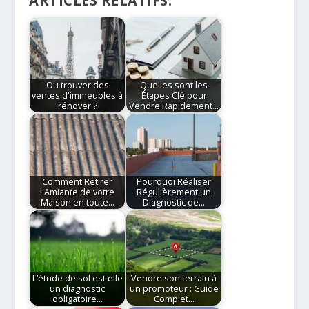
ARTICLES RELATIFS:
Ou trouver des
Quelles sont les
ventes d'immeubles à
Étapes Clé pour
rénover ?
Vendre Rapidement…
Comment Retirer
Pourquoi Réaliser
l'Amiante de votre
Régulièrement un
Maison en toute…
Diagnostic de…
L’étude de sol est elle
Vendre son terrain à
un diagnostic
un promoteur : Guide
obligatoire…
Complet…