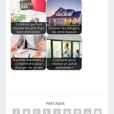
3 critères qui font
monter les prix d'un
Éliminer les dangers
bien immobilier
de votre maison
4 points important à
5 conseils pour
comprendre pour
réussir un achat
changer de syndic
immobilier !
PARTAGER: