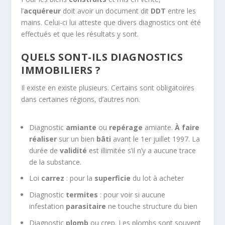
l’
acquéreur
doit avoir un document dit
DDT
entre les
mains. Celui-ci lui atteste que divers diagnostics ont été
effectués et que les résultats y sont.
QUELS SONT-ILS DIAGNOSTICS
IMMOBILIERS ?
Il existe en existe plusieurs. Certains sont obligatoires
dans certaines régions, d’autres non.
Diagnostic
amiante
ou
repérage
amiante.
À faire
réaliser
sur un bien
bâti
avant le 1er juillet 1997. La
durée de
validité
est illimitée s’il n’y a aucune trace
de la substance.
Loi
carrez
: pour la
superficie
du lot à acheter
Diagnostic
termites
: pour voir si aucune
infestation
parasitaire
ne touche structure du bien
Diagnostic
plomb
ou crep. Les plombs sont souvent