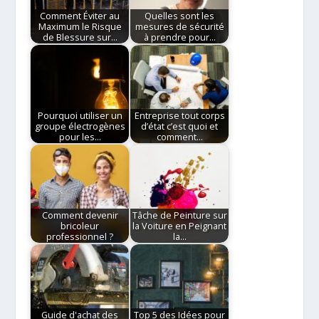
Comment Éviter au
Quelles sont les
Maximum le Risque
mesures de sécurité
de Blessure sur…
à prendre pour…
Pourquoi utiliser un
Entreprise tout corps
groupe électrogènes
d’état c’est quoi et
pour les…
comment…
Comment devenir
Tâche de Peinture sur
bricoleur
la Voiture en Peignant
professionnel ?
la…
Guide d'achat des
Top 5 des Idées pour