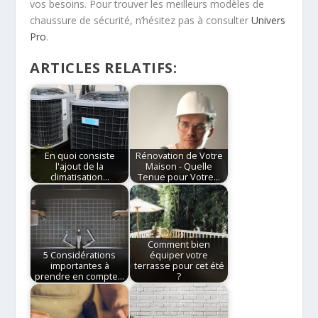
vos besoins. Pour trouver les meilleurs modèles de
chaussure de sécurité, n’hésitez pas à consulter
Univers
Pro
.
ARTICLES RELATIFS:
En quoi consiste
Rénovation de Votre
l'ajout de la
Maison - Quelle
climatisation…
Tenue pour Votre…
Comment bien
5 Considérations
équiper votre
importantes à
terrasse pour cet été
prendre en compte…
?