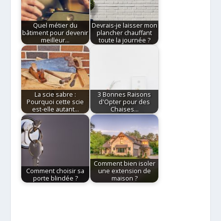
Quel métier du
Devrais-je laisser mon
bâtiment pour devenir
plancher chauffant
meilleur…
toute la journée ?
La scie sabre :
3 Bonnes Raisons
Pourquoi cette scie
d'Opter pour des
est-elle autant…
Chaises…
Comment bien isoler
Comment choisir sa
une extension de
porte blindée ?
maison ?