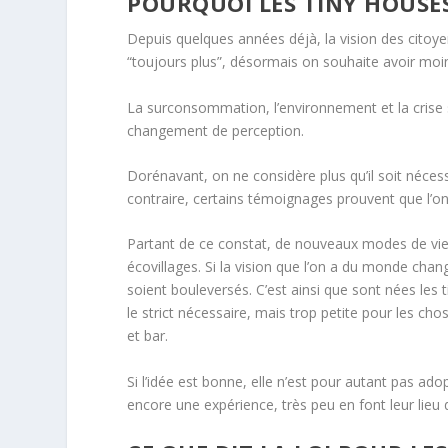
​POURQUOI LES TINY HOUSE
Depuis quelques années déjà, la vision des citoy
“toujours plus”, désormais on souhaite avoir moi
La surconsommation, l’environnement et la crise s
changement de perception.
Dorénavant, on ne considère plus qu’il soit néce
contraire, certains témoignages prouvent que l’o
Partant de ce constat, de nouveaux modes de vie 
écovillages. Si la vision que l’on a du monde chang
soient bouleversés. C’est ainsi que sont nées les 
le strict nécessaire, mais trop petite pour les ch
et bar.
Si l’idée est bonne, elle n’est pour autant pas 
encore une expérience, très peu en font leur lieu