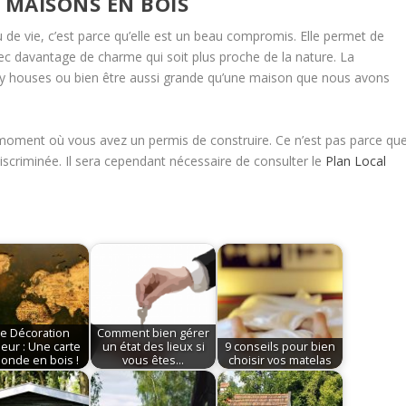
S MAISONS EN BOIS
de vie, c’est parce qu’elle est un beau compromis. Elle permet de
ec davantage de charme qui soit plus proche de la nature. La
tiny houses ou bien être aussi grande qu’une maison que nous avons
r du moment où vous avez un permis de construire. Ce n’est pas parce qu
iscriminée. Il sera cependant nécessaire de consulter le
Plan Local
ée Décoration
Comment bien gérer
ieur : Une carte
un état des lieux si
9 conseils pour bien
onde en bois !
vous êtes…
choisir vos matelas