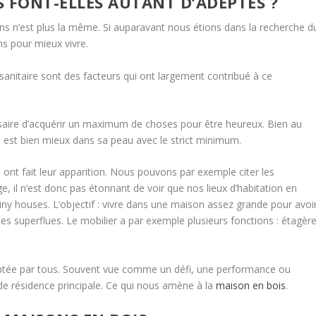
S FONT-ELLES AUTANT D’ADEPTES ?
ens n’est plus la même. Si auparavant nous étions dans la recherche d
ns pour mieux vivre.
anitaire sont des facteurs qui ont largement contribué à ce
ssaire d’acquérir un maximum de choses pour être heureux. Bien au
n est bien mieux dans sa peau avec le strict minimum.
ont fait leur apparition. Nous pouvons par exemple citer les
e, il n’est donc pas étonnant de voir que nos lieux d’habitation en
tiny houses. L’objectif : vivre dans une maison assez grande pour avoi
oses superflues. Le mobilier a par exemple plusieurs fonctions : étagèr
adoptée par tous. Souvent vue comme un défi, une performance ou
 de résidence principale. Ce qui nous amène à la
maison en bois
.