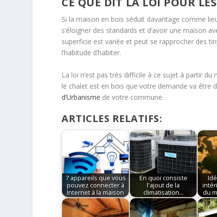
​CE QUE DIT LA LOI POUR LE
Si la maison en bois séduit davantage comme lieu 
s’éloigner des standards et d’avoir une maison av
superficie est variée et peut se rapprocher des 
l’habitude d’habiter.
La loi n’est pas très difficile à ce sujet à parti
le chalet est en bois que votre demande va être d
d’Urbanisme
de votre commune.
ARTICLES RELATIFS:
7 appareils que vous
En quoi consiste
Id
pouvez connecter à
l'ajout de la
intér
Internet à la maison
climatisation…
du m