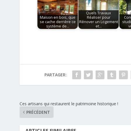
Quels Travaux
Maison en bois, que
Réaliser pour
Con
se cache derrière ce
Rénover un Logement
stud
système de…
et…
v
PARTAGER:
Ces artisans qui restaurent le patrimoine historique !
PRÉCÉDENT
ARTICLES SIMILAIRES