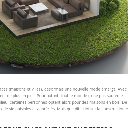
paces (maisons et villas), désormais une nouvelle mode émerge. Avec
sent de plus en plus. Pour autant, tout le monde n’ose pas sauter le
 milieu, certaines personnes optent alors pour des maisons en bois. De
x de vie paisibles et appréciés. Mais que dit la loi sur la construction e