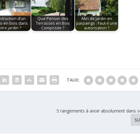
struction d’un
Que Penser des
Abri de jardin en
io en bois dans
Terrasses en Bois
parpaings : Faut-il une
otre jardin ?
Composite ?
autorisation ?
TAUX:
5 rangements à avoir absolument dans son
SU