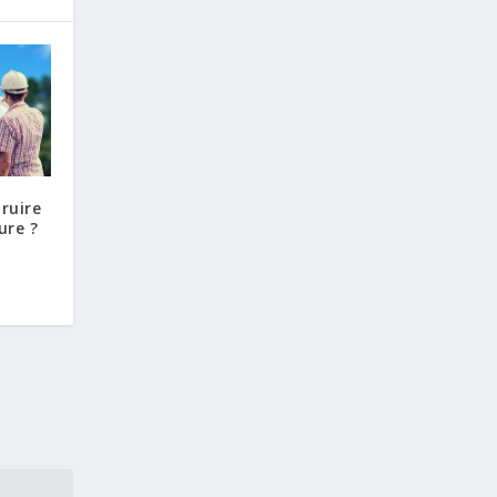
ruire
ure ?