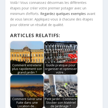
Voilà ! Vous connaissez désormais les différentes
étapes pour créer votre premier potager avec un
minimum d’efforts.
Regardez quelques exemples
avant
de vous lancer. Appliquez-vous à chacune des étapes
pour obtenir un résultat de qualité.
ARTICLES RELATIFS:
Comment entretenir
Guide pratique pour
plus rapidement son
organiser et optimiser
grand jardin ?
votre…
Comment Gérer une
Petit Jardin - Comment
Fuite dans une
Stocker son Matériel
Location de…
de Jardinage ?