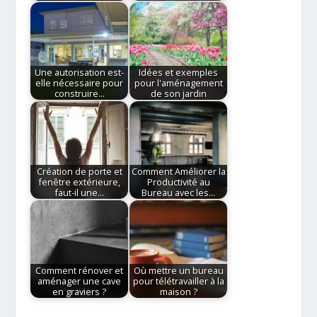
Une autorisation est-
Idées et exemples
elle nécessaire pour
pour l'aménagement
construire…
de son jardin
Création de porte et
Comment Améliorer la
fenêtre extérieure,
Productivité au
faut-il une…
Bureau avec les…
Comment rénover et
Où mettre un bureau
aménager une cave
pour télétravailler à la
en graviers ?
maison ?