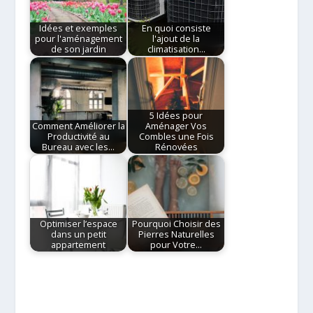
Idées et exemples
En quoi consiste
pour l'aménagement
l'ajout de la
de son jardin
climatisation…
5 Idées pour
Comment Améliorer la
Aménager Vos
Productivité au
Combles une Fois
Bureau avec les…
Rénovées
Optimiser l’espace
Pourquoi Choisir des
dans un petit
Pierres Naturelles
appartement
pour Votre…