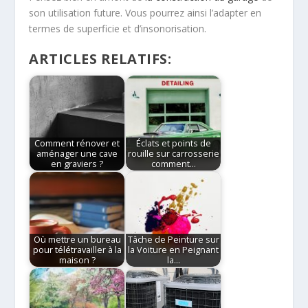
son utilisation future. Vous pourrez ainsi l’adapter en
termes de superficie et d’insonorisation.
ARTICLES RELATIFS:
Comment rénover et
Éclats et points de
aménager une cave
rouille sur carrosserie
en graviers ?
comment…
Où mettre un bureau
Tâche de Peinture sur
pour télétravailler à la
la Voiture en Peignant
maison ?
la…