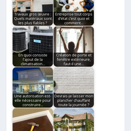
Travaux gros œuvre :
Entreprise tout corps
Quels matériaux sont
d’état c’est quoi et
les plus fiables ?
comment…
En quoi consiste
Création de porte et
l'ajout de la
fenêtre extérieure,
climatisation…
faut-il une…
Une autorisation est-
Devrais-je laisser mon
elle nécessaire pour
plancher chauffant
construire…
toute la journée ?