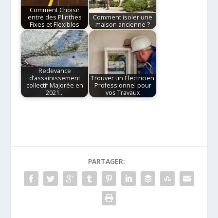
Comment Choisir
entre des Plinthes
Comment isoler une
Fixes et Flexibles
maison ancienne ?
Redevance
d’assainissement
Trouver un Électricien
collectif Majorée en
Professionnel pour
2021…
vos Travaux
PARTAGER: